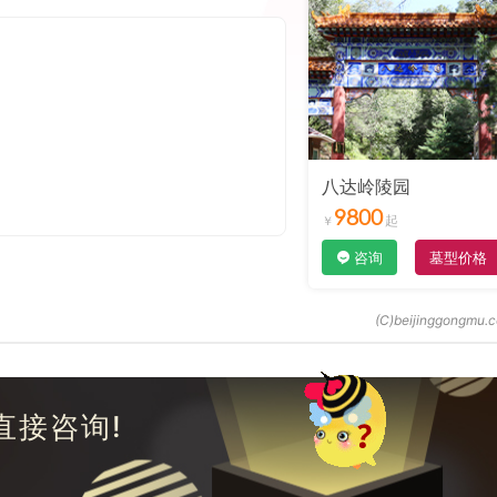
八达岭陵园
9800
咨询
墓型价格
直接咨询!