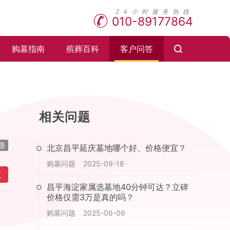
010-89177864
购墓指南
殡葬百科
客户问答
相关问题
题
北京昌平延庆墓地哪个好、价格便宜？
购墓问题
2025-09-18
复
昌平海淀家属选墓地40分钟可达？立碑
价格仅需3万是真的吗？
购墓问题
2025-06-06