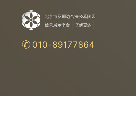
北京市及周边合法公墓陵园
信息展示平台
了解更多
010-89177864
合法公墓
购
法
保
均为民政局认证
与