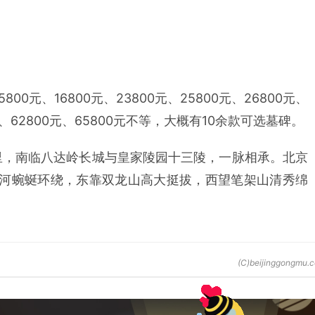
00元、16800元、23800元、25800元、26800元、
0元、62800元、65800元不等，大概有10余款可选墓碑。
里，南临八达岭长城与皇家陵园十三陵，一脉相承。北京
河蜿蜒环绕，东靠双龙山高大挺拔，西望笔架山清秀绵