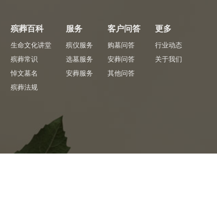
殡葬百科
服务
客户问答
更多
生命文化讲堂
殡仪服务
购墓问答
行业动态
殡葬常识
选墓服务
安葬问答
关于我们
悼文墓名
安葬服务
其他问答
殡葬法规
专员服务
专
 看墓省心
全程陪同1对1服务