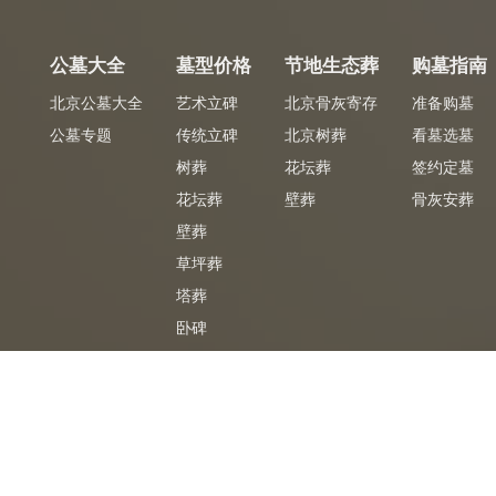
公墓大全
墓型价格
节地生态葬
购墓指南
北京公墓大全
艺术立碑
北京骨灰寄存
准备购墓
公墓专题
传统立碑
北京树葬
看墓选墓
树葬
花坛葬
签约定墓
花坛葬
壁葬
骨灰安葬
壁葬
草坪葬
塔葬
卧碑
墓合同
专车免费
免
陵园官方签购墓合同
陵园专车免费接送