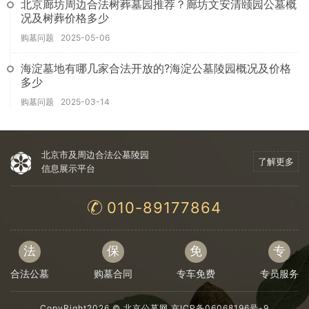
北京廊坊周边合法树葬墓园推荐？廊坊文安清颐园公墓概
况及树葬价格多少
购墓问题
2025-05-06
海淀墓地有哪几家合法开放的?海淀公墓陵园概况及价格
多少
购墓问题
2025-03-14
北京市及周边合法公墓陵园
了解更多
信息展示平台
010-89177864
法
保
免
专
合法公墓
购墓合同
专车免费
专员服务
CopyRight2026 ©
北京公墓网
京ICP备06068196号-9