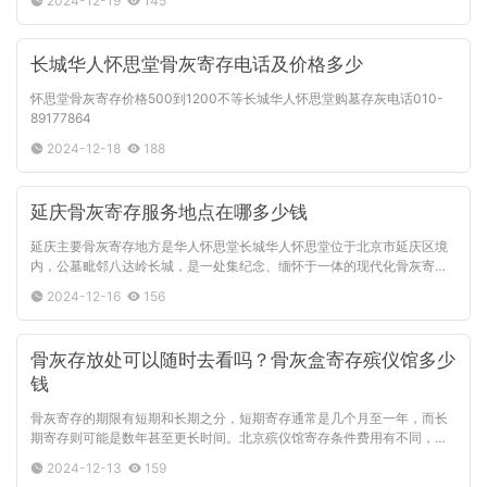
2024-12-19
145
长城华人怀思堂骨灰寄存电话及价格多少
怀思堂骨灰寄存价格500到1200不等长城华人怀思堂购墓存灰电话010-
89177864
2024-12-18
188
延庆骨灰寄存服务地点在哪多少钱
延庆主要骨灰寄存地方是华人怀思堂长城华人怀思堂位于北京市延庆区境
内，公墓毗邻八达岭长城，是一处集纪念、缅怀于一体的现代化骨灰寄存
场所，提供庄严宁静的环境供人们缅怀亲人。关于骨灰寄存的费用，根
2024-12-16
156
骨灰存放处可以随时去看吗？骨灰盒寄存殡仪馆多少
钱
骨灰寄存的期限有短期和长期之分，短期寄存通常是几个月至一年，而长
期寄存则可能是数年甚至更长时间。北京殡仪馆寄存条件费用有不同，比
如北京市昌平区。寄存期限和费用：根据格位层数和位置有所不同，起
2024-12-13
159