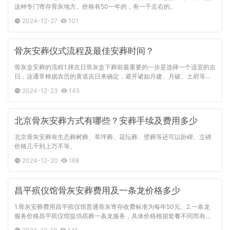
这种专门寄存骨灰地方。价格有50一年的，有一千左右的。
2024-12-27
101
骨灰安葬仪式流程及最佳安葬时间？
骨灰盒安葬的流程1.择吉日骨灰盒下葬前最重要的一步是选择一个适宜的吉
日，这通常根据农历的黄道吉日来确定，避开诸如月建、月破、土府等不
宜安葬的日子，以期达到天时、地利、人和的和谐状态，使逝者能够
2024-12-23
145
北京骨灰安葬方式有哪些？安葬手续及费用多少
北京骨灰安葬有生态葬树葬、草坪葬、花坛葬、壁葬等还可以卧碑、立碑
价格几千到上万不等。
2024-12-20
168
昌平殡仪馆骨灰安葬费用及一条龙价格多少
1.骨灰安葬费用昌平殡仪馆普通骨灰寄存收费标准为每年50元。2.一条龙
服务价格昌平殡仪馆提供殡葬一条龙服务，具体价格根据套餐不同而有所
差异：几千到上万不等。这些套餐价格包含了从遗体接运、整容美容、告