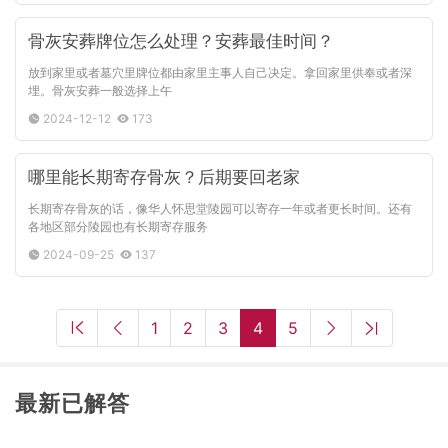
骨灰安葬牌位怎么处理？安葬最佳时间？
放到家里或者墓穴里牌位都由家里主事人自己决定。拿回家里供奉或者深
埋。骨灰安葬一般选择上午
2024-12-12
173
哪里能长期寄存骨灰？后期要回老家
长期寄存骨灰的话，像华人怀思堂陵园可以寄存一年或者更长时间。还有
各地区部分陵园也有长期寄存服务
2024-09-25
137
1
2
3
4
5
最新已解答