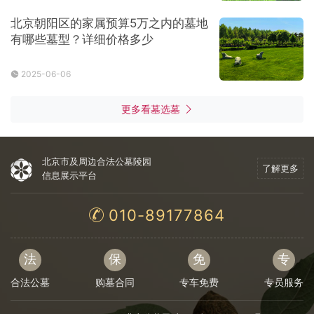
北京朝阳区的家属预算5万之内的墓地
有哪些墓型？详细价格多少
2025-06-06
更多看墓选墓
北京市及周边合法公墓陵园
了解更多
信息展示平台
010-89177864
法
保
免
专
合法公墓
购墓合同
专车免费
专员服务