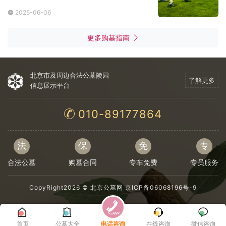
2025-06-06
更多购墓指南
北京市及周边合法公墓陵园
了解更多
信息展示平台
010-89177864
法
保
免
专
合法公墓
购墓合同
专车免费
专员服务
CopyRight2026 ©
北京公墓网
京ICP备06068196号-9
首页
公墓大全
电话咨询
在线咨询
微信咨询