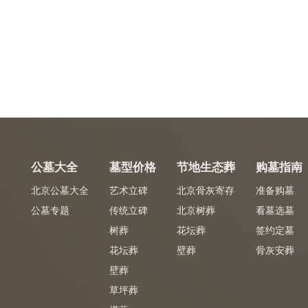
公墓大全
墓型价格
节地生态葬
购墓指南
北京公墓大全
艺术立碑
北京骨灰寄存
准备购墓
公墓专题
传统立碑
北京树葬
看墓选墓
树葬
花坛葬
签约定墓
花坛葬
壁葬
骨灰安葬
壁葬
草坪葬