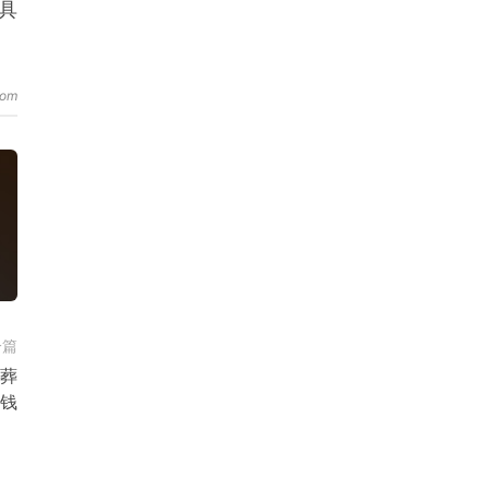
具
一篇
各葬
钱