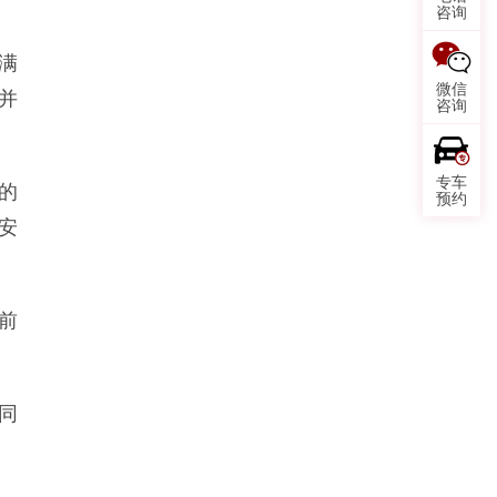
咨询
满
微信
并
咨询
专车
的
预约
安
前
同