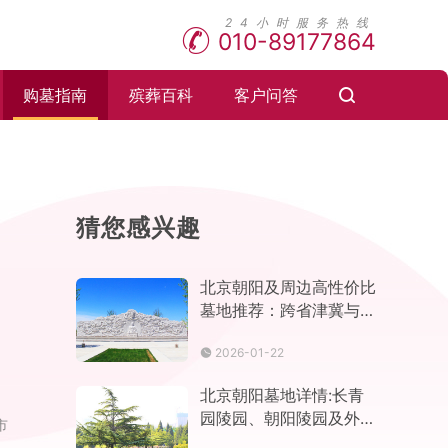
010-89177864
购墓指南
殡葬百科
客户问答
猜您感兴趣
北京朝阳及周边高性价比
墓地推荐：跨省津冀与节
地生态选择
2026-01-22
北京朝阳墓地详情:长青
园陵园、朝阳陵园及外侨
市
公墓价格、位置、特色对