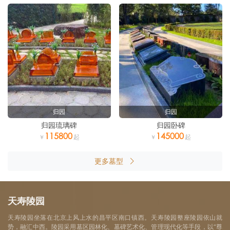
归园
归园
归园琉璃碑
归园卧碑
115800
145000
更多墓型
天寿陵园
天寿陵园坐落在北京上风上水的昌平区南口镇西。天寿陵园整座陵园依山就
势，融汇中西。陵园采用墓区园林化、墓碑艺术化、管理现代化等手段，以“尊