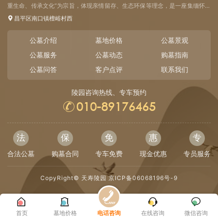
重生命、传承文化”为宗旨，体现亲情留存、生态环保等理念，是一座集缅怀祭
扫、人文纪念、殡葬文化、生命教育于一体的高端园林式陵园。
昌平区南口镇檀峪村西
公墓介绍
墓地价格
公墓景观
公墓服务
公墓动态
购墓指南
公墓问答
客户点评
联系我们
陵园咨询热线、专车预约
010-89176465
法
保
免
惠
专
合法公墓
购墓合同
专车免费
现金优惠
专员服务
CopyRight©
天寿陵园
京ICP备06068196号-9
首页
墓地价格
电话咨询
在线咨询
微信咨询