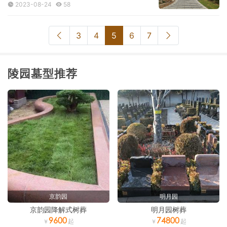
2023-08-24
58
3
4
5
6
7
陵园墓型推荐
京韵园
明月园
京韵园降解式树葬
明月园树葬
9600
74800