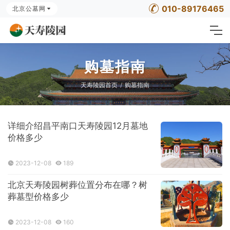
010-89176465
北京公墓网
购墓指南
天寿陵园首页
购墓指南
详细介绍昌平南口天寿陵园12月墓地
价格多少
2023-12-08
189
北京天寿陵园树葬位置分布在哪？树
葬墓型价格多少
2023-12-08
160