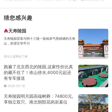
猜您感兴趣
天寿陵园
天寿陵园背靠与明十三陵一脉相承气势磅礴的天寿
山，前望京华平川
前往公墓网站了解
跑遍了北京西北的陵园,这家性价比真
的藏不住了！依山傍水,6000元起还
有专车接送
2026-05-18
天寿陵园明月园高端树葬：74800元,
享独立双穴、南北朝阳花岗岩墓位