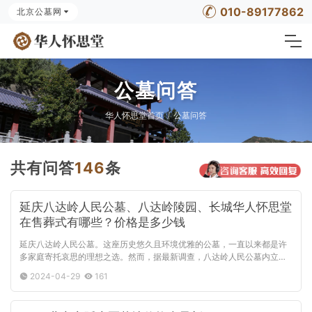
010-89177862
北京公墓网
公墓问答
华人怀思堂首页
公墓问答
共有问答
146
条
延庆八达岭人民公墓、八达岭陵园、长城华人怀思堂
在售葬式有哪些？价格是多少钱
延庆八达岭人民公墓。这座历史悠久且环境优雅的公墓，一直以来都是许
多家庭寄托哀思的理想之选。然而，据最新调查，八达岭人民公墓内立碑
类墓地由于土地资源有限，目前基本处于饱和状态，可供选择的空余位
2024-04-29
161