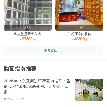
华人堂
兰花厅
华人堂壁葬骨灰墙
兰花厅室内格位
23800
46800
更多墓型
购墓指南推荐
2026年北京及周边壁葬墓地推荐：告
别“天价”墓地,这两处福地让爱体面归
家
2026-05-22