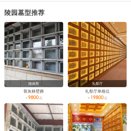
陵园墓型推荐
随缘阁
礼祭厅
骨灰林壁葬
礼祭厅单格位
9800
19800