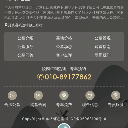
华人怀思堂地址位于北京延庆长城脚下,在华人怀思堂详情页可以在北京查看关
于华人怀思堂公墓价格、陵园环境照片视频以及了解华人怀思堂怎么样、客服
电话是多少;并且会实时更新华人华思堂简介、墓型价格、安葬的名人及陵园动
态信息.
延庆县八达岭镇三堡村
公墓介绍
墓地价格
公墓景观
公墓服务
公墓动态
购墓指南
公墓问答
客户点评
联系我们
陵园咨询热线、专车预约
010-89177862
法
保
免
惠
专
合法公墓
购墓合同
专车免费
现金优惠
专员服务
CopyRight©
华人怀思堂
京ICP备06068196号-9