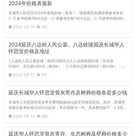
2024年价格表最新
长城华人怀思堂2024年墓地价格一览表一、随缘阁骨灰廊壁葬参考售价
C-己参考价格7800元起；C-庚参考价格7800元起；C-辛参考价格9800
元起；C-壬参考价格12800元起；C-癸参考价格13800元起。二、室内福
2024-04-15
184
位（塔位）参考价格
2024延庆八达岭人民公墓、八达岭陵园及长城华人
怀思堂价格及地址
1.八达岭人民公墓价格：卧碑33800元2.八达岭陵园价格：骨灰墙
51600，花坛葬15000（剩5块），小立碑生态葬58000（剩10块），
88000（剩30多块）、立碑128000元、138000元。3.长城华人怀思堂
2024-04-12
112
价格：室内格位5800元起，立碑3680
延庆长城华人怀思堂骨灰寄存及树葬价格各是多少钱
长城华人华思堂的骨灰寄存费用根据格位的不同有所区别。其中，普通寄
存格位参考价格为500元起存，寄存期限为一年。具体费用如下：1-2层：
500元/年3-4层：800元/年5-8层：1200元/年此外，还有一些高端格位
2024-04-10
189
供选择，
延庆华人怀思堂骨灰寄存、生态树葬及壁葬价格多少