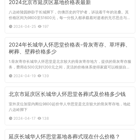
2024北京市延庆区墓地价格表最新
八达岭陵园静卧于长城脚下，仿佛历史的守护者，诉说着千年的沧桑。其
价格区间为9800至51600元，每一分投入都承载着对逝者的无尽思念与敬
意。紧邻的惠陵，则以其7800至36800元的价格，成为许多家庭寄托哀思
2024-04-25
197
的温馨
2024年长城华人怀思堂价格表-骨灰寄存、草坪葬、
树葬、壁葬价格多少
1.骨灰寄存长城华人怀思堂是北京较大的骨灰寄存地方，提供的骨灰寄存服
务，费用在500元到1200元之间，灵活的价格体系使得家庭可以根据自身
需求和经济状况进行选择。骨灰寄存是一种清新、简约的葬礼方式，让逝
2024-04-19
139
北京市延庆区长城华人怀思堂各葬式及价格多少钱
室外灵位加室内阁位9800起价华人华思堂是北京较大的骨灰寄存地，地处
八达岭脚下
2024-04-17
138
延庆长城华人怀思堂墓地各葬式现在什么价格？