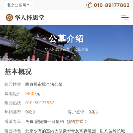
010-89177862
北京公墓网
公墓介绍
华人怀思堂首页
公墓介绍
基本概况
陵园性质
民政局审批合法公墓
墓地起价
9800
元
陵园热线
010-89177862
热销墓型
9款
客户点评
9条
看墓专车
免费 需提前一日预约
预约方式
陵园特色
北京少有的室内大型豪华骨灰寄存陵园，以八达岭长城