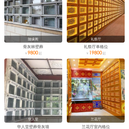
随缘阁
礼祭厅
骨灰林壁葬
礼祭厅单格位
9800
19800
华人堂
兰花厅
华人堂壁葬骨灰墙
兰花厅室内格位