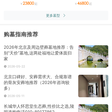
23800
46800
更多墓型
购墓指南推荐
2026年北京及周边壁葬墓地推荐：告
别“天价”墓地,这两处福地让爱体面归
家
2026-05-22
北京口碑好、安葬需求大、合规靠谱
的骨灰安葬地推荐（2026年咨询较
多）
2026-05-11
长城华人怀思堂生态葬,性价比之选,陵
园选购电话010-89177862