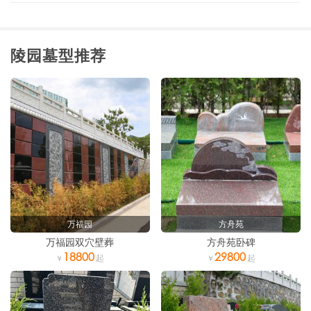
陵园墓型推荐
万福园
方舟苑
万福园双穴壁葬
方舟苑卧碑
18800
29800