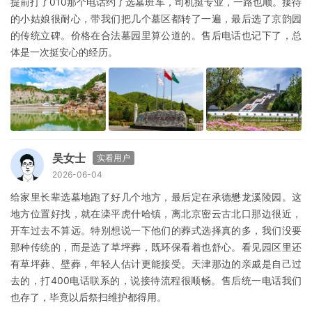
提前打了010那个电话约了选墓班车，司机挺专业，一路也顺。接待
的小姑娘很耐心，带我们把几个墓区都转了一遍，最后选了京韵园
的传统立碑。价格在合法墓园里算公道的。售后电话也记下了，总
体是一次挺安心的经历。
吴女士
实看用户
2026-06-04
给家里长辈选墓地跑了好几个地方，最后定在承德懋龙溪陵园。这
地方位置好找，就在滦平虎什哈镇，离北京密云古北口那边很近，
开车过去不算远。特别想说一下他们的葬式选择真的多，我们没要
那种传统的，而是选了草坪葬，既环保看着也舒心。看见园区里还
有草坪葬、壁葬，年轻人估计更能接受。天津那边的亲戚是自己过
去的，打400电话联系的，说接待流程很顺畅。售后统一电话我们
也存了，毕竟以后祭扫维护都得用。