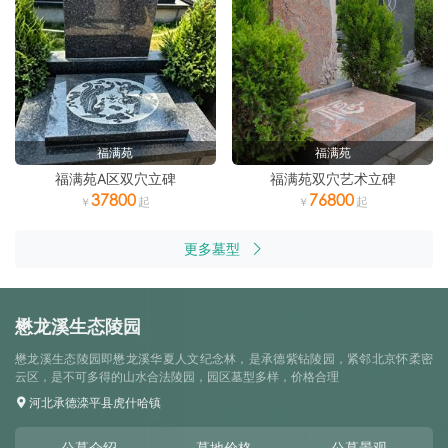
福满苑
福满苑
福满苑A区双穴立碑
福满苑双穴艺术立碑
37800
76800
更多墓型
懋龙溪生态陵园
懋龙溪生态陵园即懋龙溪华夏人文纪念林，是承德紫钻陵园，紧邻北京怀柔密
云区，是不可多得的山水合法陵园，园区墓型多样，价格合理
河北承德滦平县虎什哈镇
公墓介绍
墓地价格
公墓景观