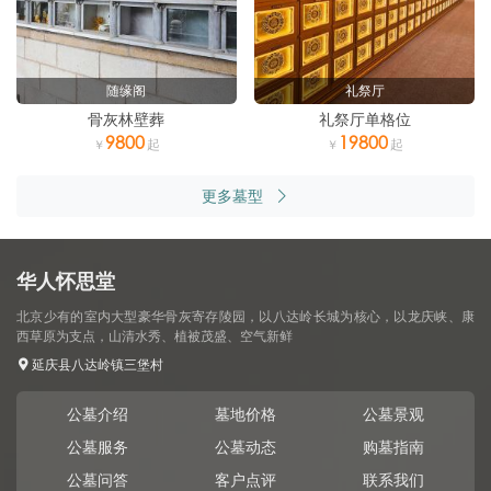
随缘阁
礼祭厅
骨灰林壁葬
礼祭厅单格位
9800
19800
更多墓型
华人怀思堂
北京少有的室内大型豪华骨灰寄存陵园，以八达岭长城为核心，以龙庆峡、康
西草原为支点，山清水秀、植被茂盛、空气新鲜
延庆县八达岭镇三堡村
公墓介绍
墓地价格
公墓景观
公墓服务
公墓动态
购墓指南
公墓问答
客户点评
联系我们