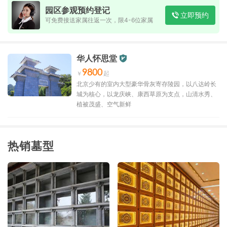
园区参观预约登记
立即预约
可免费接送家属往返一次，限4-6位家属
华人怀思堂
9800
北京少有的室内大型豪华骨灰寄存陵园，以八达岭长
城为核心，以龙庆峡、康西草原为支点，山清水秀、
植被茂盛、空气新鲜
热销墓型