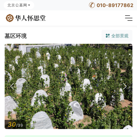
010-89177862
北京公墓网
墓区环境
全部景观
30
/39