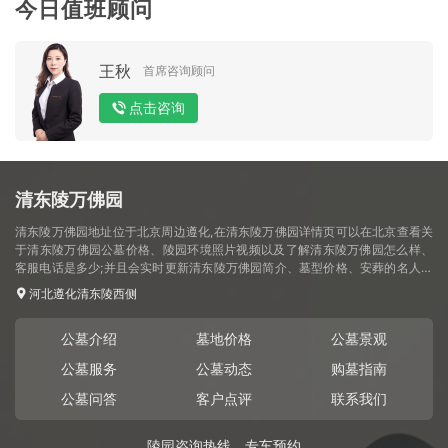
今日值班顾问
王秋
首席咨询顾问
点击咨询
清东陵万佛园
清东陵万佛园地址位于北京周边遵化,在清东陵万佛园详情页可以在北京查看关
于清东陵万佛园公墓价格、陵园环境照片视频以及了解清东陵万佛园怎么样、
客服电话是多少;并且会实时更新清东陵万佛园简介、墓型价格、安葬的名人及
陵园动态信息.
河北遵化清东陵西侧
公墓介绍
墓地价格
公墓景观
公墓服务
公墓动态
购墓指南
公墓问答
客户点评
联系我们
陵园咨询热线、专车预约