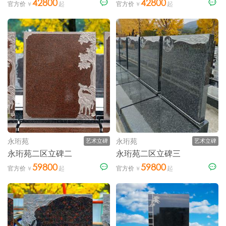
42800
42800
官方价
官方价
永珩苑
永珩苑
艺术立碑
艺术立碑
永珩苑二区立碑二
永珩苑二区立碑三
59800
59800
官方价
官方价