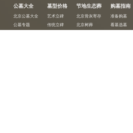
公墓大全
墓型价格
节地生态葬
购墓指南
北京公墓大全
艺术立碑
北京骨灰寄存
准备购墓
公墓专题
传统立碑
北京树葬
看墓选墓
树葬
花坛葬
签约定墓
花坛葬
壁葬
骨灰安葬
壁葬
草坪葬
塔葬
卧碑
墓合同
专车免费
免
陵园官方签购墓合同
陵园专车免费接送
CopyRight2026 ©
北京公墓网
京ICP备06068196号-9