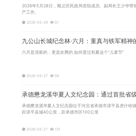
2026年5月28日，顺义区民政局党组成员、副局长王少华
产工作。
2026-05-29
51
九公山长城纪念林·六月：童真与铁军精神
六月是清新的，更是欢腾的 如何度过初夏这个“儿童节”
2026-05-27
59
承德懋龙溪华夏人文纪念园：通过首批省
承德懋龙溪华夏人文纪念园位于河北省承德市滦平县虎什哈镇
距滦平县城40公里，距承德市区100公里
2026-05-27
151