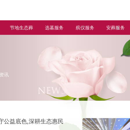
节地生态葬
选墓服务
殡仪服务
安葬服务
资讯
守公益底色,深耕生态惠民