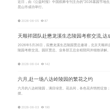
近日，由《公益时报》中国殡葬专刊主办的“2026墓园节地
昆山市成功举行。
2026-06-05
87
天顺祥团队赴懋龙溪生态陵园考察交流,达
2026年5月26日，应懋龙溪生态陵园贾总邀请，北京天顺
陵园考察交流。园区贾总、业务部王总全程陪同并细致讲解
2026-06-04
142
六月,赴一场八达岭陵园的繁花之约
六月的八达岭陵园，满目绿意。花丛间，各色花卉悄然绽放
摆。
2026-06-03
190