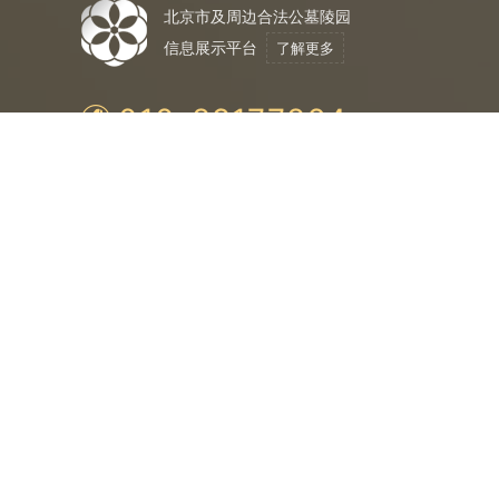
北京市及周边合法公墓陵园
信息展示平台
了解更多
010-89177864
合法公墓
购
法
保
均为民政局认证
与