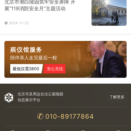
北京市潮白陵园筑牢安全屏障 开
展“119消防安全月”主题活动
2024-11-22
殡仪馆服务
陪伴亲人走完最后一程
最低仅需2800
安心无忧
北京市及周边合法公墓陵园
了解更多
信息展示平台
010-89177864