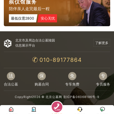
殡仪馆服务
陪伴亲人走完最后一程
最低仅需2800
安心无忧
北京市及周边合法公墓陵园
了解更多
信息展示平台
010-89177864
法
保
免
专
合法公墓
购墓合同
专车免费
专员服务
CopyRight2026 ©
北京公墓网
京ICP备06068196号-9