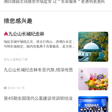
潮白陵园主动接受市场监管 让＂生命服务＂更透明更惠民
猜您感兴趣
九公山长城纪念林
地处京城中轴线正北，倚太行燕山，傍潮白永定，
与明长城相交。园内负氧离子含量极高，是天然的
大氧吧
前往公墓网站了解
九公山长城纪念林冬至代祭,情深传恩
2024-12-16
第45期全国现代公墓建设培训班结业