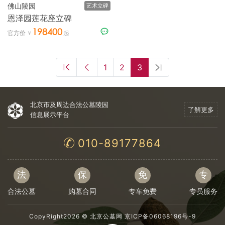
佛山陵园
艺术立碑
恩泽园莲花座立碑
198400
官方价
1
2
3
北京市及周边合法公墓陵园
了解更多
信息展示平台
010-89177864
法
保
免
专
合法公墓
购墓合同
专车免费
专员服务
CopyRight2026 ©
北京公墓网
京ICP备06068196号-9