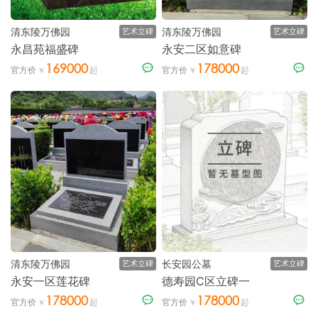
清东陵万佛园
清东陵万佛园
艺术立碑
艺术立碑
永昌苑福盛碑
永安二区如意碑
169000
178000
官方价
官方价
清东陵万佛园
长安园公墓
艺术立碑
艺术立碑
永安一区莲花碑
德寿园C区立碑一
178000
178000
官方价
官方价