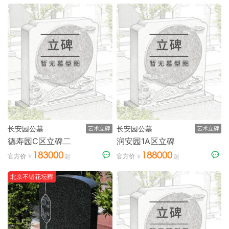
长安园公墓
长安园公墓
艺术立碑
艺术立碑
德寿园C区立碑二
润安园1A区立碑
183000
188000
官方价
官方价
北京不错花坛葬