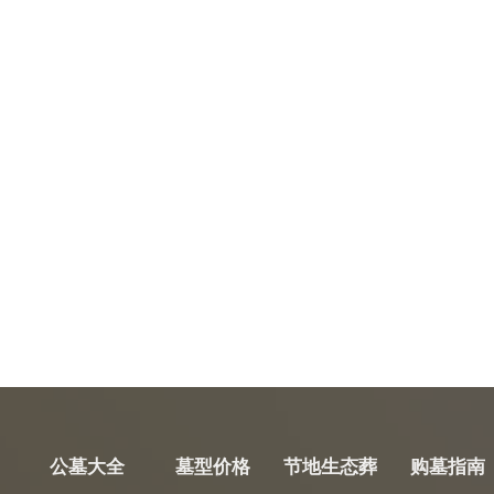
公墓大全
墓型价格
节地生态葬
购墓指南