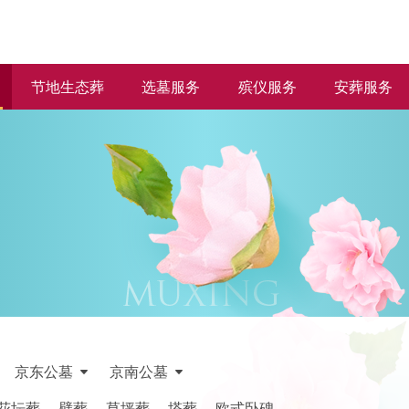
节地生态葬
选墓服务
殡仪服务
安葬服务
京东公墓
京南公墓
花坛葬
壁葬
草坪葬
塔葬
欧式卧碑