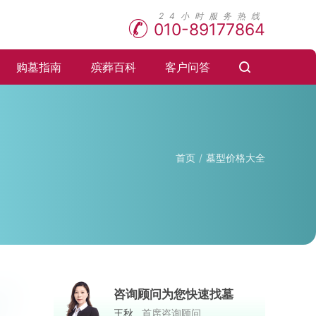
010-89177864
购墓指南
殡葬百科
客户问答
首页
墓型价格大全
咨询顾问为您快速找墓
王秋
首席咨询顾问