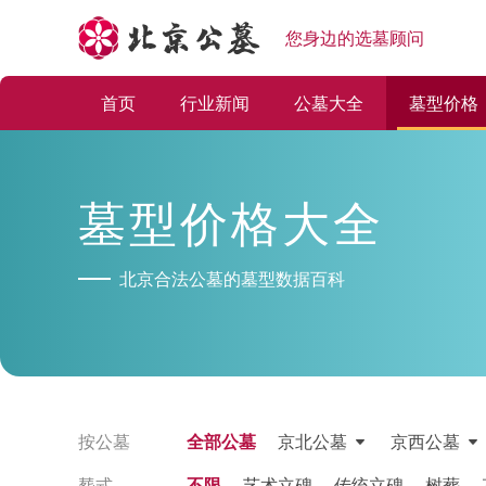
您身边的选墓顾问
首页
行业新闻
公墓大全
墓型价格
墓型价格大全
北京合法公墓的墓型数据百科
按公墓
全部公墓
京北公墓
京西公墓
塟式
不限
艺术立碑
传统立碑
树葬