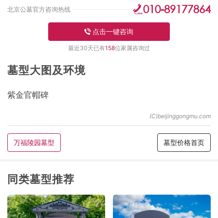
010-89177864
北京公墓官方咨询热线
点击一键咨询
最近30天已有
158
位家属咨询过
墓型大图及环境
紫金官帽碑
万福陵园墓型
墓型价格首页
同类墓型推荐