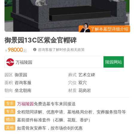
了解本墓型详细介绍
御景园13C区紫金官帽碑
98000
咨询客服了解时价及相关政策
陵园网站
万福陵园
园区
御景园
葬式
艺术立碑
面积
咨询客服
穴位
双穴
朝向
坐北朝南
材质
花岗岩
专车
万福陵园
免费选墓专车来回接送
专员
全程陪同讲解、优惠申请、墓地格局分析、安葬服务指导等
赠品
墓前摆件标准套件（石狮、花瓶、香炉）
其他
如需骨灰安葬车，按市场价8折优惠