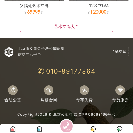
义福苑艺术立碑
12区立碑A
69999
120000
艺术立碑大全
北京市及周边合法公墓陵园
了解更多
信息展示平台
010-89177864
法
保
免
专
合法公墓
购墓合同
专车免费
专员服务
CopyRight2026 ©
北京公墓网
京ICP备06068196号-9