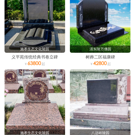
施孝生态文化陵园
清东陵万佛园
义平苑传统经典书卷立碑
树葬二区福康碑
63800
42800
施孝生态文化陵园
八达岭陵园