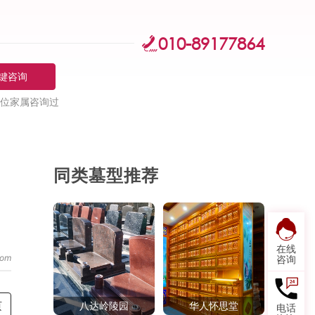
010-89177864
键咨询
位家属咨询过
同类墓型推荐
在线
咨询
页
八达岭陵园
华人怀思堂
电话