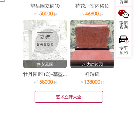
咨询
望岳园立碑10
荷花厅室内格位
150000
46800
微信
咨询
专车
预约
静安墓园
八达岭陵园
牡丹园I区(C)-墓型4立
祥瑞碑
158000
138000
艺术立碑大全