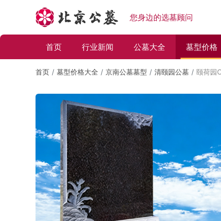
您身边的选墓顾问
首页
行业新闻
公墓大全
墓型价格
首页
墓型价格大全
京南公墓墓型
清颐园公墓
颐荷园