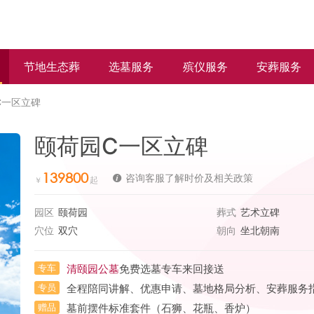
节地生态葬
选墓服务
殡仪服务
安葬服务
C一区立碑
颐荷园C一区立碑
139800
咨询客服了解时价及相关政策
园区
颐荷园
葬式
艺术立碑
穴位
双穴
朝向
坐北朝南
专车
清颐园公墓
免费选墓专车来回接送
专员
全程陪同讲解、优惠申请、墓地格局分析、安葬服务
赠品
墓前摆件标准套件（石狮、花瓶、香炉）