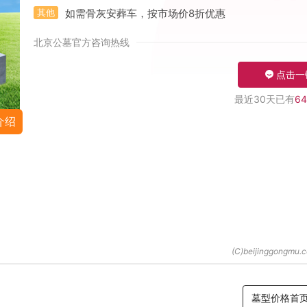
其他
如需骨灰安葬车，按市场价8折优惠
北京公墓官方咨询热线
点击一
最近30天已有
64
介绍
墓型价格首