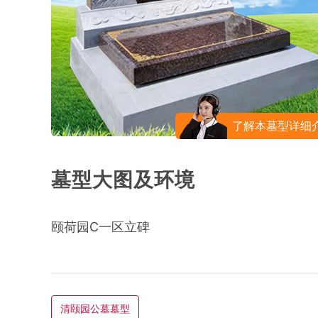
了解本墓型详细
墓型大图及环境
颐荷园C一区立碑
清颐园公墓墓型