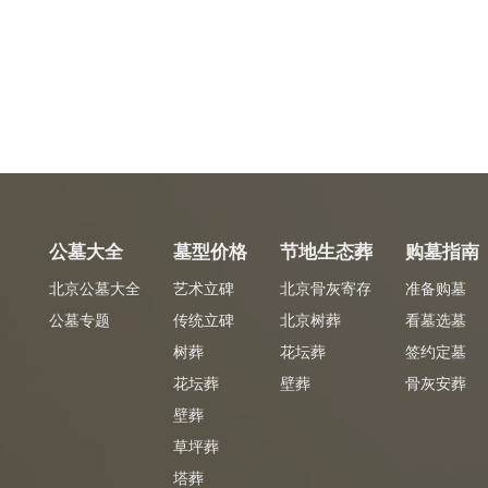
公墓大全
墓型价格
节地生态葬
购墓指南
北京公墓大全
艺术立碑
北京骨灰寄存
准备购墓
公墓专题
传统立碑
北京树葬
看墓选墓
树葬
花坛葬
签约定墓
花坛葬
壁葬
骨灰安葬
壁葬
草坪葬
塔葬