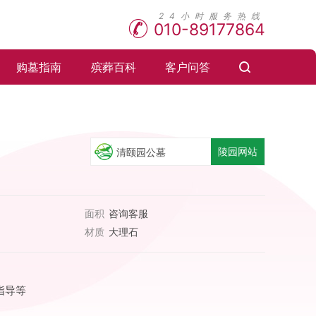
010-89177864
购墓指南
殡葬百科
客户问答
陵园网站
清颐园公墓
面积
咨询客服
材质
大理石
指导等