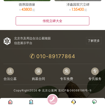
德厚园德缘
泽鑫园双穴立碑
43800
135400
传统立碑大全
北京市及周边合法公墓陵园
了解更多
信息展示平台
010-89177864
法
保
免
专
合法公墓
购墓合同
专车免费
专员服务
CopyRight2026 ©
北京公墓网
京ICP备06068196号-9