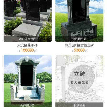
清东陵万佛园
清颐园公墓
永安区蔓草碑
颐景园B区官帽立碑
188000
53800
高静园公墓
炎黄陵园