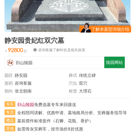
了解本墓型详细介绍
静安园贵妃红双穴墓
92800
咨询客服了解时价及相关政策
陵园网站
归山陵园
园区
静安园
葬式
传统立碑
面积
咨询客服
穴位
双穴
朝向
坐北朝南
材质
大理石
专车
归山陵园
免费选墓专车来回接送
专员
全程陪同讲解、优惠申请、墓地格局分析、安葬服务指导等
赠品
墓前摆件标准套件（石狮、花瓶、香炉）
其他
如需骨灰安葬车，按市场价8折优惠