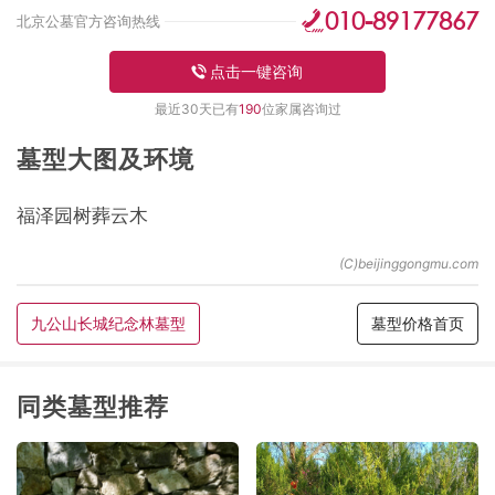
010-89177867
北京公墓官方咨询热线
点击一键咨询
最近30天已有
190
位家属咨询过
墓型大图及环境
福泽园树葬云木
九公山长城纪念林墓型
墓型价格首页
同类墓型推荐