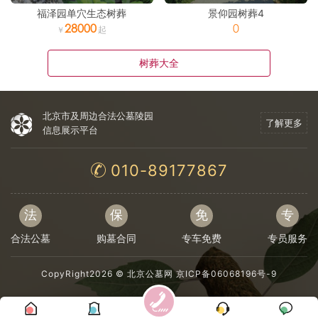
福泽园单穴生态树葬
景仰园树葬4
28000
0
树葬大全
北京市及周边合法公墓陵园
了解更多
信息展示平台
010-89177867
法
保
免
专
合法公墓
购墓合同
专车免费
专员服务
CopyRight2026 ©
北京公墓网
京ICP备06068196号-9