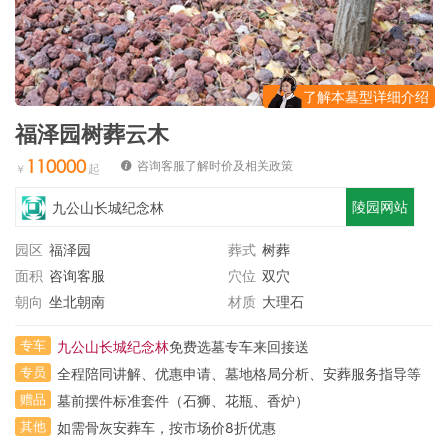
了解本墓型详细介绍
福泽园树葬云木
110000
咨询客服了解时价及相关政策
陵园网站
九公山长城纪念林
园区
福泽园
葬式
树葬
面积
咨询客服
穴位
双穴
朝向
坐北朝南
材质
大理石
专车
九公山长城纪念林
免费选墓专车来回接送
专员
全程陪同讲解、优惠申请、墓地格局分析、安葬服务指导等
赠品
墓前摆件标准套件（石狮、花瓶、香炉）
其他
如需骨灰安葬车，按市场价8折优惠