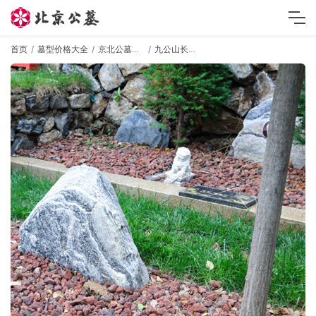
首页
墓型价格大全
京北公墓墓型
九公山长城纪念林