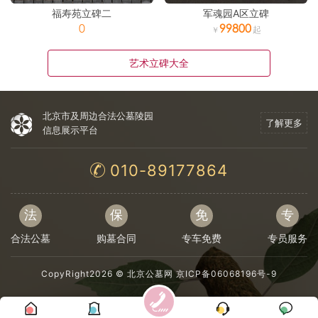
福寿苑立碑二
军魂园A区立碑
0
99800
艺术立碑大全
北京市及周边合法公墓陵园
了解更多
信息展示平台
010-89177864
法
保
免
专
合法公墓
购墓合同
专车免费
专员服务
CopyRight2026 ©
北京公墓网
京ICP备06068196号-9