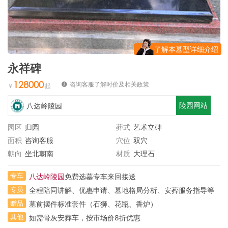
了解本墓型详细介绍
永祥碑
128000
咨询客服了解时价及相关政策
陵园网站
八达岭陵园
园区
归园
葬式
艺术立碑
面积
咨询客服
穴位
双穴
朝向
坐北朝南
材质
大理石
专车
八达岭陵园
免费选墓专车来回接送
专员
全程陪同讲解、优惠申请、墓地格局分析、安葬服务指导等
赠品
墓前摆件标准套件（石狮、花瓶、香炉）
其他
如需骨灰安葬车，按市场价8折优惠