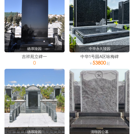
德厚陵园
中华永久陵园
吉祥苑立碑一
中华1号园A区咏梅碑
0
53800
德厚陵园
清颐园公墓