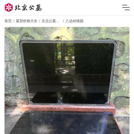
首页
墓型价格大全
京北公墓墓型
八达岭陵园