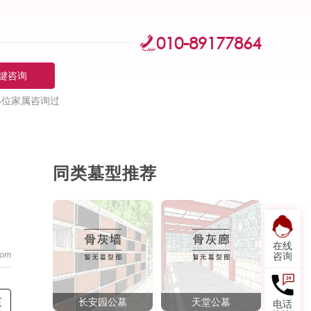
010-89177864
键咨询
4
位家属咨询过
同类墓型推荐
在线
咨询
页
长安园公墓
天堂公墓
电话