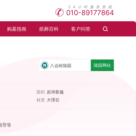
010-89177864
购墓指南
殡葬百科
客户问答
陵园网站
八达岭陵园
面积
咨询客服
材质
大理石
指导等