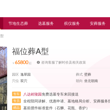
节地生态葬
选墓服务
殡仪服务
安葬服务
A型
福位葬A型
65800
咨询客服了解时价及相关政策
园区
逸翠园
葬式
壁葬
穴位
双穴
朝向
坐北朝南
专车
八达岭陵园
免费选墓专车来回接送
专员
全程陪同讲解、优惠申请、墓地格局分析、安葬服务
赠品
墓前摆件标准套件（石狮、花瓶、香炉）