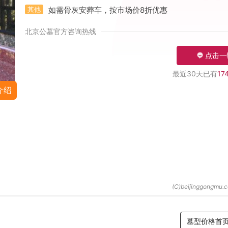
其他
如需骨灰安葬车，按市场价8折优惠
北京公墓官方咨询热线
点击一
最近30天已有
17
介绍
墓型价格首