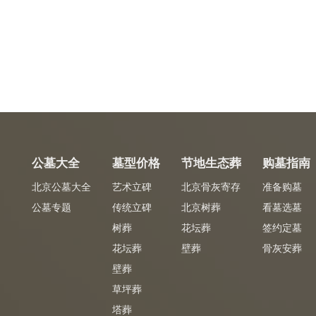
公墓大全
墓型价格
节地生态葬
购墓指南
北京公墓大全
艺术立碑
北京骨灰寄存
准备购墓
公墓专题
传统立碑
北京树葬
看墓选墓
树葬
花坛葬
签约定墓
花坛葬
壁葬
骨灰安葬
壁葬
草坪葬
塔葬