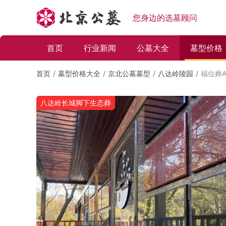
您身边的选墓顾问
首页
行业新闻
公墓大全
墓型价格
首页
墓型价格大全
京北公墓墓型
八达岭陵园
福位葬
八达岭长城脚下生态葬