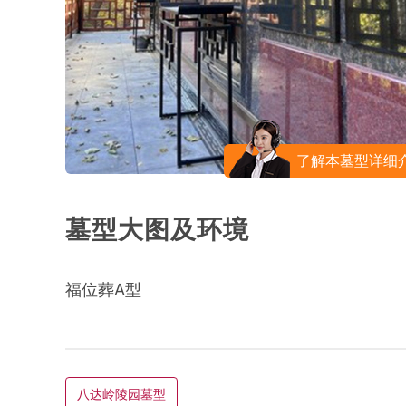
了解本墓型详细
墓型大图及环境
福位葬A型
八达岭陵园墓型