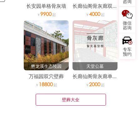
咨询
长安园单格骨灰墙
长廊仙阁骨灰廊双穴位
9900
4000
微信
咨询
专车
预约
懋龙溪生态陵园
天堂公墓
万福园双穴壁葬
长廊仙阁骨灰廊单穴位
18800
2000
壁葬大全