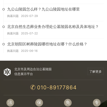
九公山陵园怎么样？九公山陵园地址在哪里
购墓问题
2025-07-29
北京自然生态葬业务办理处公墓陵园名称及具体地址？
购墓问题
2025-07-22
北京朝阳区树葬陵园哪些地址在哪？什么价格？
购墓问题
2025-06-16
北京市及周边合法公墓陵园
了解更多
信息展示平台
010-89177864
法
保
免
专