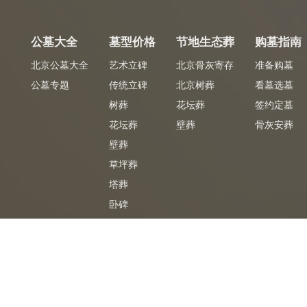
公墓大全
墓型价格
节地生态葬
购墓指南
北京公墓大全
艺术立碑
北京骨灰寄存
准备购墓
公墓专题
传统立碑
北京树葬
看墓选墓
树葬
花坛葬
签约定墓
花坛葬
壁葬
骨灰安葬
壁葬
草坪葬
塔葬
卧碑
墓合同
专车免费
免
陵园官方签购墓合同
陵园专车免费接送