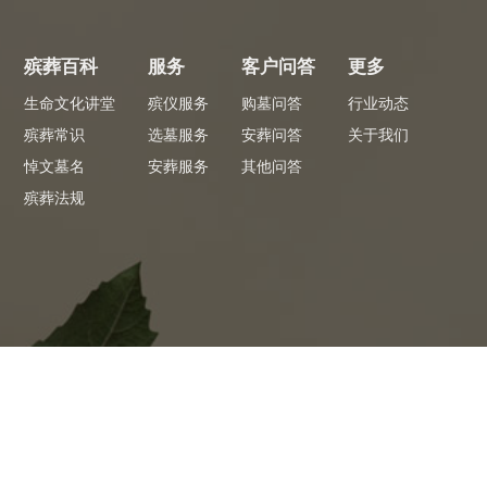
殡葬百科
服务
客户问答
更多
生命文化讲堂
殡仪服务
购墓问答
行业动态
殡葬常识
选墓服务
安葬问答
关于我们
悼文墓名
安葬服务
其他问答
殡葬法规
专员服务
专
 看墓省心
全程陪同1对1服务