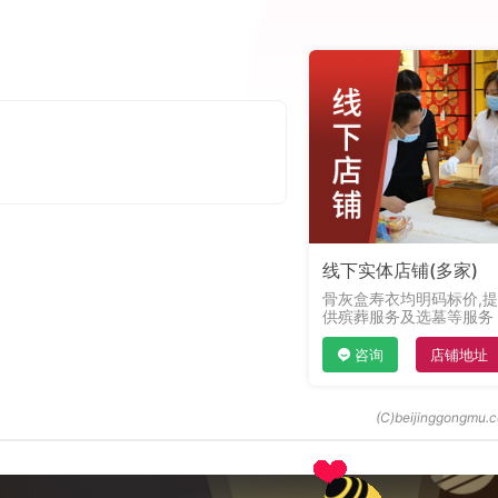
线下实体店铺(多家)
骨灰盒寿衣均明码标价,提
供殡葬服务及选墓等服务
咨询
店铺地址