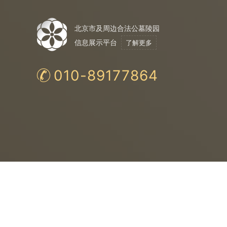
北京市及周边合法公墓陵园
信息展示平台
了解更多
010-89177864
合法公墓
购
法
保
均为民政局认证
与