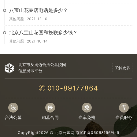
八宝山花圈店电话是多少？
其他问题
2021-12-10
北京八宝山花圈和挽联多少钱？
其他问题
2021-10-14
北京市及周边合法公墓陵园
了解更多
信息展示平台
010-89177864
法
保
免
专
合法公墓
购墓合同
专车免费
专员服务
CopyRight2026 ©
北京公墓网
京ICP备06068196号-9