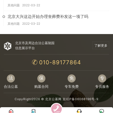
其他问题
2022-03-22
北京大兴这边开始办理丧葬费补发这一项了吗
其他问题
2022-03-22
北京市及周边合法公墓陵园
了解更多
信息展示平台
010-89177864
法
保
免
专
合法公墓
购墓合同
专车免费
专员服务
CopyRight2026 ©
北京公墓网
京ICP备06068196号-9