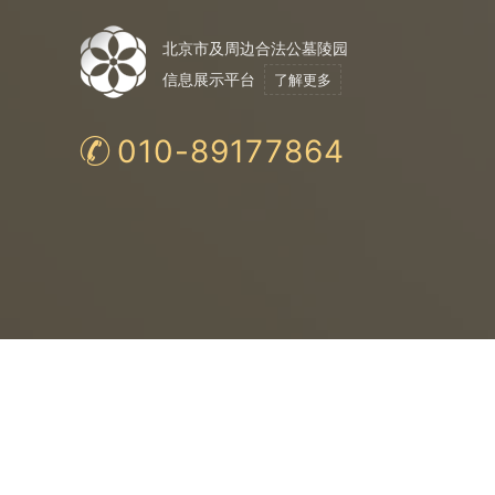
北京市及周边合法公墓陵园
信息展示平台
了解更多
010-89177864
合法公墓
购
法
保
均为民政局认证
与