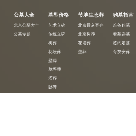
公墓大全
墓型价格
节地生态葬
购墓指南
北京公墓大全
艺术立碑
北京骨灰寄存
准备购墓
公墓专题
传统立碑
北京树葬
看墓选墓
树葬
花坛葬
签约定墓
花坛葬
壁葬
骨灰安葬
壁葬
草坪葬
塔葬
卧碑
墓合同
专车免费
免
陵园官方签购墓合同
陵园专车免费接送