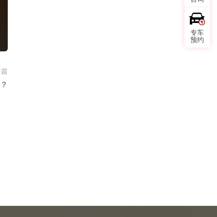
专车
预约
一篇
？