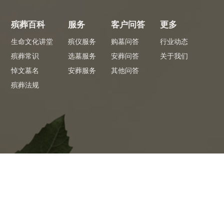
殡葬百科
服务
客户问答
更多
生命文化讲堂
殡仪服务
购墓问答
行业动态
殡葬常识
选墓服务
安葬问答
关于我们
悼文墓名
安葬服务
其他问答
殡葬法规
专员服务
专
 看墓省心
全程陪同1对1服务