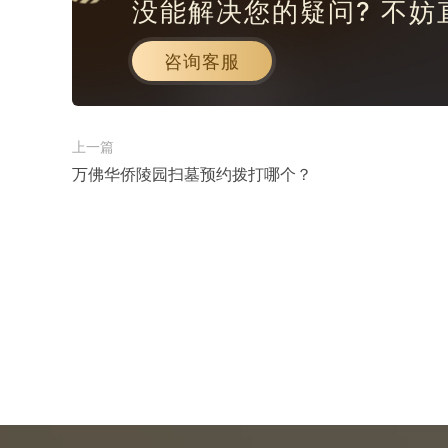
没能解决您的疑问? 不妨
咨询客服
上一篇
万佛华侨陵园扫墓预约拨打哪个？