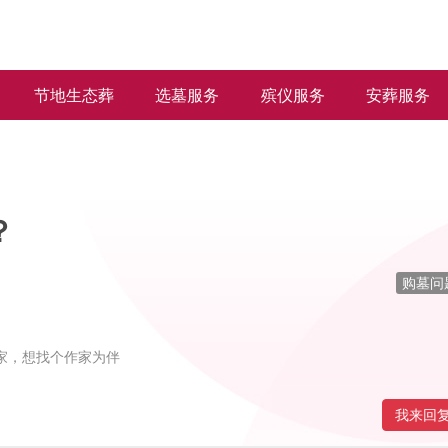
节地生态葬
选墓服务
殡仪服务
安葬服务
？
购墓问
家，想找个作家为伴
我来回