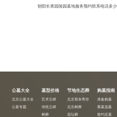
朝阳长青园陵园墓地服务预约联系电话多少
公墓大全
墓型价格
节地生态葬
购墓指南
北京公墓大全
艺术立碑
北京骨灰寄存
准备购墓
公墓专题
传统立碑
北京树葬
看墓选墓
树葬
花坛葬
签约定墓