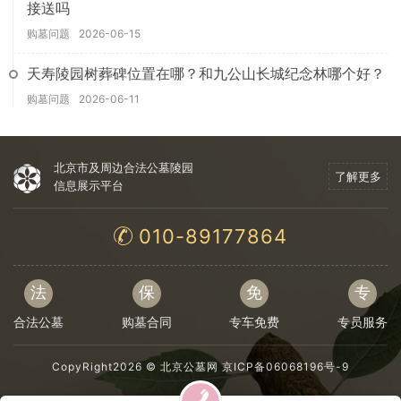
接送吗
购墓问题
2026-06-15
天寿陵园树葬碑位置在哪？和九公山长城纪念林哪个好？
购墓问题
2026-06-11
北京市及周边合法公墓陵园
了解更多
信息展示平台
010-89177864
法
保
免
专
合法公墓
购墓合同
专车免费
专员服务
CopyRight2026 ©
北京公墓网
京ICP备06068196号-9