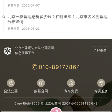
购墓问题
2025-07-07
北京一块墓地总价多少钱？在哪里买？北京市各区县墓地
分布详情
购墓问题
2025-05-23
北京市及周边合法公墓陵园
了解更多
信息展示平台
010-89177864
法
保
免
专
合法公墓
购墓合同
专车免费
专员服务
CopyRight2026 ©
北京公墓网
京ICP备06068196号-9