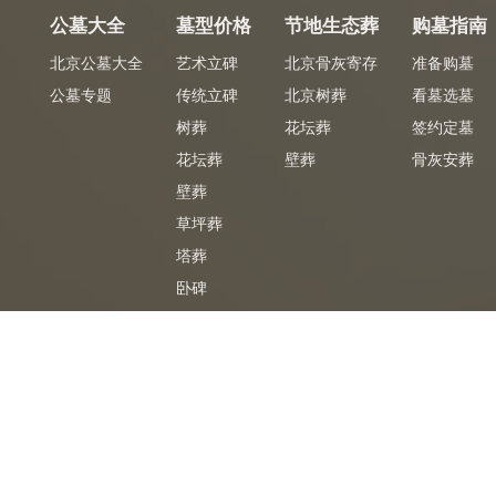
公墓大全
墓型价格
节地生态葬
购墓指南
北京公墓大全
艺术立碑
北京骨灰寄存
准备购墓
公墓专题
传统立碑
北京树葬
看墓选墓
树葬
花坛葬
签约定墓
花坛葬
壁葬
骨灰安葬
壁葬
草坪葬
塔葬
卧碑
墓合同
专车免费
免
陵园官方签购墓合同
陵园专车免费接送
CopyRight2026 ©
北京公墓网
京ICP备06068196号-9