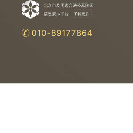
北京市及周边合法公墓陵园
信息展示平台
了解更多
010-89177864
合法公墓
购
法
保
均为民政局认证
与