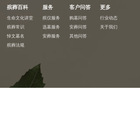
殡葬百科
服务
客户问答
更多
生命文化讲堂
殡仪服务
购墓问答
行业动态
殡葬常识
选墓服务
安葬问答
关于我们
悼文墓名
安葬服务
其他问答
殡葬法规
专员服务
专
 看墓省心
全程陪同1对1服务