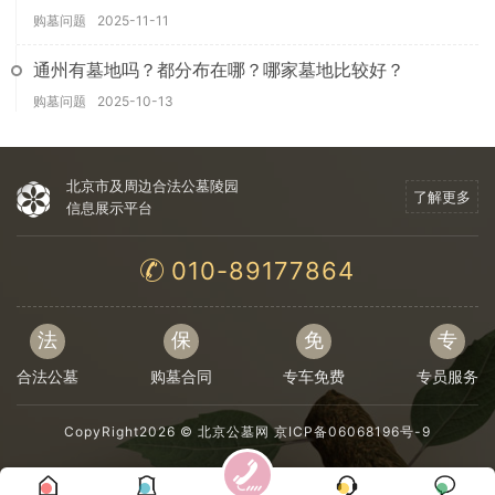
购墓问题
2025-11-11
通州有墓地吗？都分布在哪？哪家墓地比较好？
购墓问题
2025-10-13
北京市及周边合法公墓陵园
了解更多
信息展示平台
010-89177864
法
保
免
专
合法公墓
购墓合同
专车免费
专员服务
CopyRight2026 ©
北京公墓网
京ICP备06068196号-9