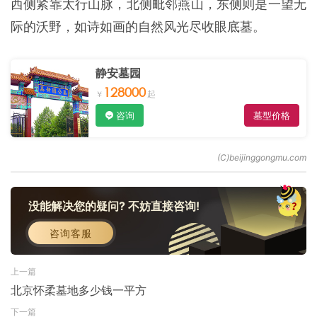
西侧紧靠太行山脉，北侧毗邻燕山，东侧则是一望无
际的沃野，如诗如画的自然风光尽收眼底墓。
静安墓园
128000
咨询
墓型价格
没能解决您的疑问? 不妨直接咨询!
咨询客服
上一篇
北京怀柔墓地多少钱一平方
下一篇