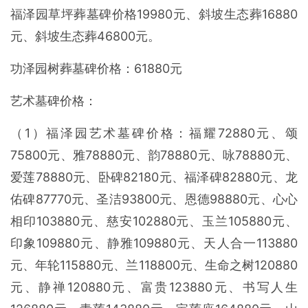
福泽园草坪葬墓碑价格19980元、斜坡生态葬16880
元、斜坡生态葬46800元。
功泽园树葬墓碑价格：61880元
艺术墓碑价格：
（1）福泽园艺术墓碑价格：福耀72880元、颂
75800元、雅78880元、韵78880元、咏78880元、
爱莲78880元、卧碑82180元、福泽碑82880元、龙
佑碑87770元、圣洁93800元、恩德98880元、心心
相印103880元、慈安102880元、玉兰105880元、
印象109880元、静雅109880元、天人合一113880
元、年轮115880元、兰118800元、生命之树120880
元、静禅120880元、富贵123880元、书写人生