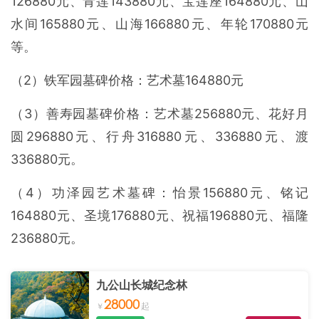
126880元、青莲143880元、宝莲座164880元、山
水间165880元、山海166880元、年轮170880元
等。
（2）铁军园墓碑价格：艺术墓164880元
（3）善寿园墓碑价格：艺术墓256880元、花好月
圆296880元、行舟316880元、336880元、渡
336880元。
（4）功泽园艺术墓碑：怡景156880元、铭记
164880元、圣境176880元、祝福196880元、福隆
236880元。
九公山长城纪念林
28000