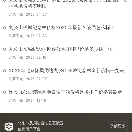
九公山长城纪念林价格表-2025北京怀柔九公山长城纪念
林墓地价格表明细
购墓问题
2025-04-27
九公山长城纪念林价格2025年最新？陵园怎么样？
购墓问题
2025-02-28
九公山长城纪念林树葬公墓在哪里价格多少钱一棵
购墓问题
2025-02-10
2025年北京怀柔周边九公山长城纪念林全新价格一览表
购墓问题
2025-02-07
怀柔九公山陵园墓地最便宜的价格是多少？价格表最新
购墓问题
2024-12-19
北京市及周边合法公墓陵园
了解更多
信息展示平台