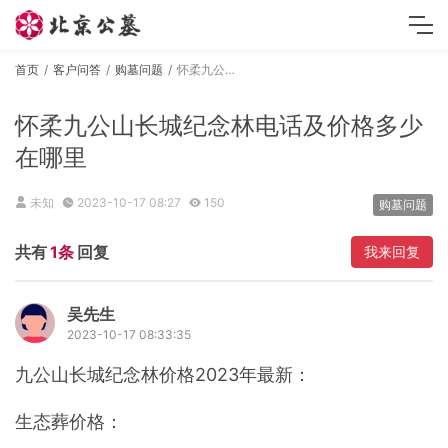
首页
客户问答
购墓问题
怀柔九公山长城纪念林电话及价格多少在哪里
怀柔九公山长城纪念林电话及价格多少
在哪里
未知
2023-10-17 08:27
150
购墓问题
共有
1条
回复
我来回复
吴先生
2023-10-17 08:33:35
九公山长城纪念林价格2023年最新：
生态葬价格：