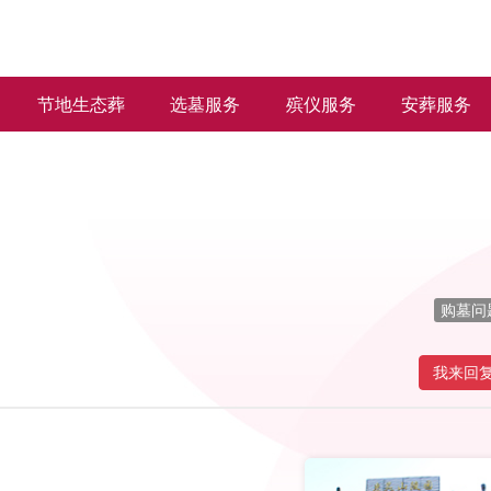
节地生态葬
选墓服务
殡仪服务
安葬服务
购墓问
我来回