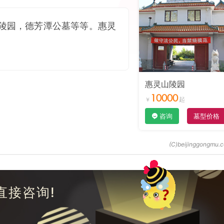
陵园，德芳潭公墓等等。惠灵
惠灵山陵园
10000
咨询
墓型价格
直接咨询!