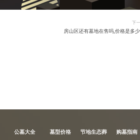
下
房山区还有墓地在售吗,价格是多
公墓大全
墓型价格
节地生态葬
购墓指南