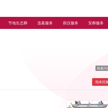
节地生态葬
选墓服务
殡仪服务
安葬服务
购墓问
我来回