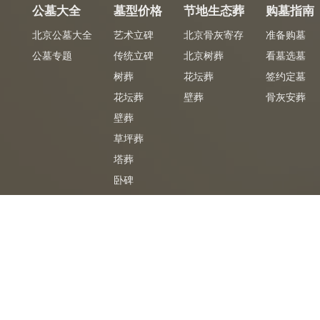
公墓大全
墓型价格
节地生态葬
购墓指南
北京公墓大全
艺术立碑
北京骨灰寄存
准备购墓
公墓专题
传统立碑
北京树葬
看墓选墓
树葬
花坛葬
签约定墓
花坛葬
壁葬
骨灰安葬
壁葬
草坪葬
塔葬
卧碑
墓合同
专车免费
免
陵园官方签购墓合同
陵园专车免费接送
CopyRight2026 ©
北京公墓网
京ICP备06068196号-9