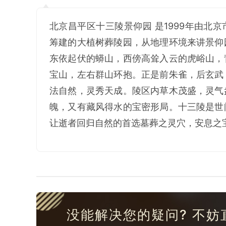
北京昌平区十三陵景仰园 是1999年由北
筹建的大植树葬陵园，从地理环境来讲景仰
东依起伏的蟒山，西傍高耸入云的虎峪山，
宝山，左右群山环抱。正是前朱雀，后玄武
法自然，灵秀天成。陵区内草木茂盛，灵气
魄，又有藏风得水的宝密形局。十三陵是世
让逝者回归自然的首选墓葬之灵穴，安息之
没能解决您的疑问? 不妨