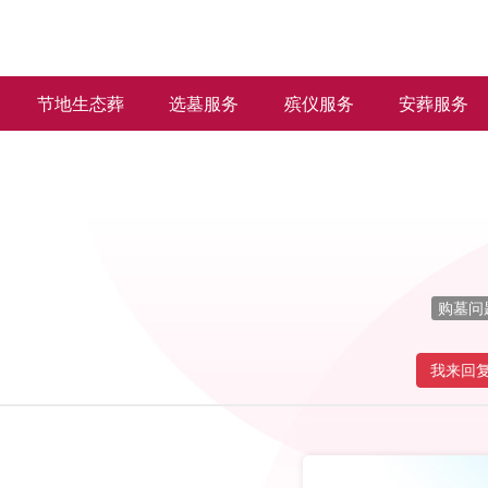
节地生态葬
选墓服务
殡仪服务
安葬服务
购墓问
我来回