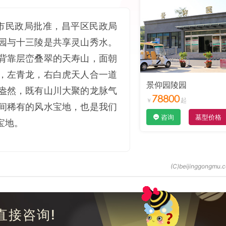
京市民政局批准，昌平区民政局
园与十三陵是共享灵山秀水。
背靠层峦叠翠的天寿山，面朝
，左青龙，右白虎天人合一道
景仰园陵园
盎然，既有山川大聚的龙脉气
78800
间稀有的风水宝地，也是我们
咨询
墓型价格
宝地。
直接咨询!