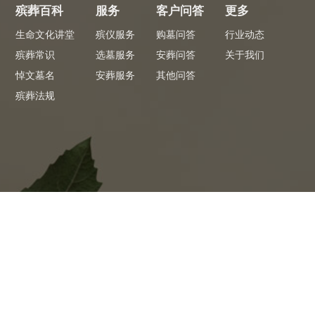
殡葬百科
服务
客户问答
更多
生命文化讲堂
殡仪服务
购墓问答
行业动态
殡葬常识
选墓服务
安葬问答
关于我们
悼文墓名
安葬服务
其他问答
殡葬法规
专员服务
专
 看墓省心
全程陪同1对1服务