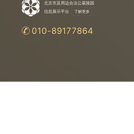
北京市及周边合法公墓陵园
信息展示平台
了解更多
010-89177864
合法公墓
购
法
保
均为民政局认证
与