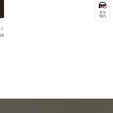
专车
预约
一篇
间