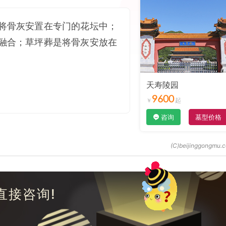
将骨灰安置在专门的花坛中；
融合；草坪葬是将骨灰安放在
天寿陵园
9600
咨询
墓型价格
直接咨询!