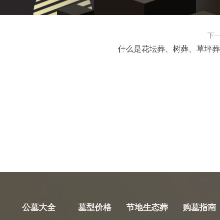
下
什么是花坛葬、树葬、草坪葬
公墓大全
墓型价格
节地生态葬
购墓指南