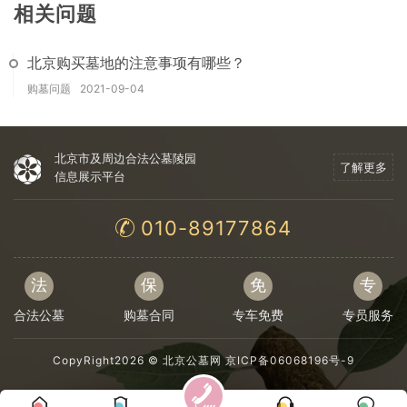
相关问题
北京购买墓地的注意事项有哪些？
购墓问题
2021-09-04
北京市及周边合法公墓陵园
了解更多
信息展示平台
010-89177864
法
保
免
专
合法公墓
购墓合同
专车免费
专员服务
CopyRight2026 ©
北京公墓网
京ICP备06068196号-9