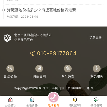
海淀墓地价格多少？海淀墓地价格表最新
购墓问题
2024-03-19
北京市及周边合法公墓陵园
了解更多
信息展示平台
010-89177864
法
保
免
专
合法公墓
购墓合同
专车免费
专员服务
CopyRight2026 ©
北京公墓网
京ICP备06068196号-9
公墓首页
墓地价格
电话咨询
在线咨询
微信咨询