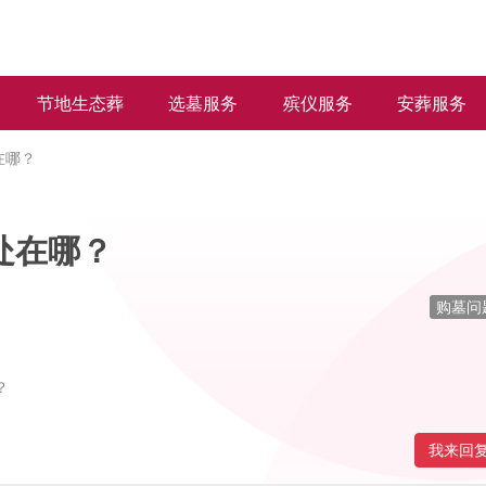
节地生态葬
选墓服务
殡仪服务
安葬服务
在哪？
处在哪？
购墓问
？
我来回