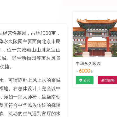
经营性墓园，占地1000亩，
华永久陵园主要面向北京市民
务，位于京城燕山山脉龙宝山
长城、野生动物园等著名风景
中华永久陵园
通便捷。
6000
水，可谓静卧上风上水的京城
咨询
墓型价格
福地。在总体设计上完全以中
，宛如一把太师椅，呈坐南朝
及其符合中华民族传统的择陵
吹，流动的生气遇到官厅的水