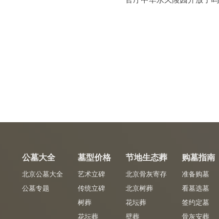
公墓大全
墓型价格
节地生态葬
购墓指南
北京公墓大全
艺术立碑
北京骨灰寄存
准备购墓
公墓专题
传统立碑
北京树葬
看墓选墓
树葬
花坛葬
签约定墓
花坛葬
壁葬
骨灰安葬