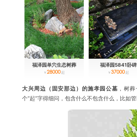
福泽园单穴生态树葬
福泽园5841卧碑
28000
37000
大兴周边（固安那边）的施孝园公墓
，树葬
个“起”字得细问，包含什么不包含什么，比如