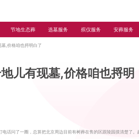
节地生态葬
选墓服务
殡仪服务
安葬服务
墓,价格咱也捋明白了
地儿有现墓,价格咱也捋明
打电话问了一圈，总算把北京周边目前有树葬在售的区跟陵园摸清楚了。