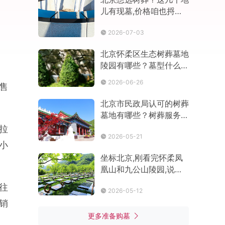
儿有现墓,价格咱也捋明
白了
2026-07-03
北京怀柔区生态树葬墓地
陵园有哪些？墓型什么价
格
2026-06-26
售
北京市民政局认可的树葬
墓地有哪些？树葬服务点
在哪
拉
2026-05-21
小
坐标北京,刚看完怀柔凤
凰山和九公山陵园,说说
2026年的真实价格和选
往
2026-05-12
墓思路
销
更多准备购墓