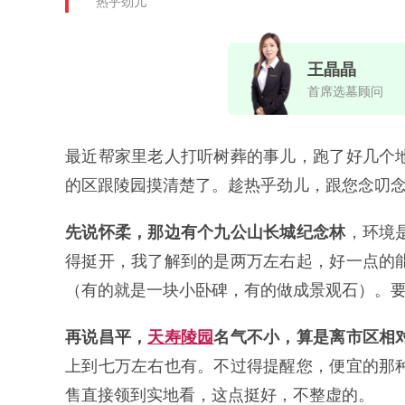
热乎劲儿
王晶晶
首席选墓顾问
最近帮家里老人打听树葬的事儿，跑了好几个
的区跟陵园摸清楚了。趁热乎劲儿，跟您念叨
先说怀柔，那边有个九公山长城纪念林
，环境
得挺开，我了解到的是两万左右起，好一点的
（有的就是一块小卧碑，有的做成景观石）。
再说昌平，
天寿陵园
名气不小，算是离市区相
上到七万左右也有。不过得提醒您，便宜的那
售直接领到实地看，这点挺好，不整虚的。