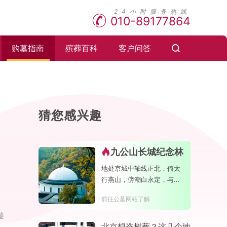
010-89177864
购墓指南
殡葬百科
客户问答
猜您感兴趣
九公山长城纪念林
地处京城中轴线正北，倚太
行燕山，傍潮白永定，与明
长城相交。园内负氧离子含
前往公墓网站了解
量极高，是天然的大氧吧
趁
北京想选树葬？这几个地