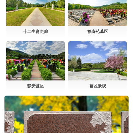
十二生肖走廊
福寿苑墓区
静安墓区
墓区景观