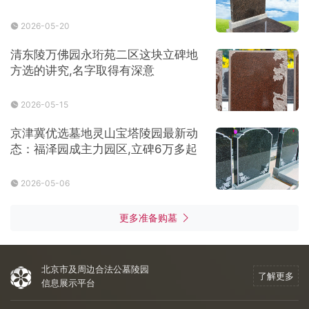
2026-05-20
清东陵万佛园永珩苑二区这块立碑地
方选的讲究,名字取得有深意
2026-05-15
京津冀优选墓地灵山宝塔陵园最新动
态：福泽园成主力园区,立碑6万多起
2026-05-06
更多准备购墓
北京市及周边合法公墓陵园
了解更多
信息展示平台