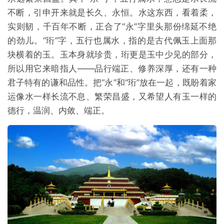
不断，引申开来就是长久、永恒。水这东西，看着柔，
实则韧，千百年不断，正合了“永”字里头那份绵延不绝
的劲儿。“珩”字，五行也属水，指的是古代佩玉上面那
块横着的玉。玉本身就珍贵，珩更是玉中少见的部分，
所以用它来暗指人——品行端正、修养深厚，还有一种
君子特有的谦和品性。把“永”和“珩”放在一起，既盼着家
运像水一样长流不息、繁荣昌盛，又希望人有玉一样的
德行，温润、内敛、端正。