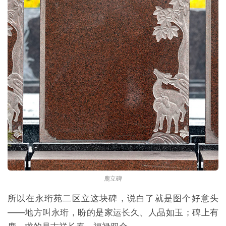
鹿立碑
所以在永珩苑二区立这块碑，说白了就是图个好意头
——地方叫永珩，盼的是家运长久、人品如玉；碑上有