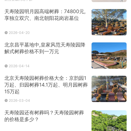
天寿陵园明月园高端树葬：74800元,
享独立双穴、南北朝阳花岗岩墓位
2026-04-20
北京昌平墓地中,皇家风范天寿陵园降
解式树葬价格不到一万元
2026-04-14
北京天寿陵园树葬价格大全：京韵园1
万起、归园树葬14.1万起、明月园树葬
15万起
2026-03-04
天寿陵园还有树葬吗？天寿陵园树葬
的价格是多少？