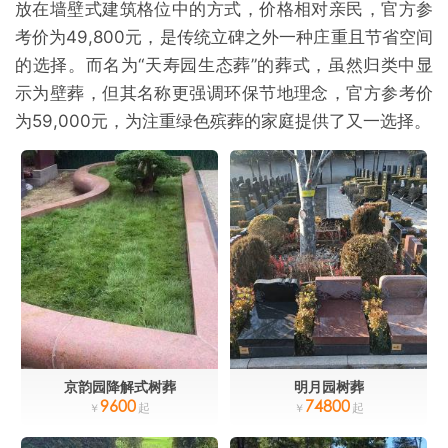
放在墙壁式建筑格位中的方式，价格相对亲民，官方参
考价为49,800元，是传统立碑之外一种庄重且节省空间
的选择。而名为“天寿园生态葬”的葬式，虽然归类中显
示为壁葬，但其名称更强调环保节地理念，官方参考价
为59,000元，为注重绿色殡葬的家庭提供了又一选择。
京韵园降解式树葬
明月园树葬
9600
74800