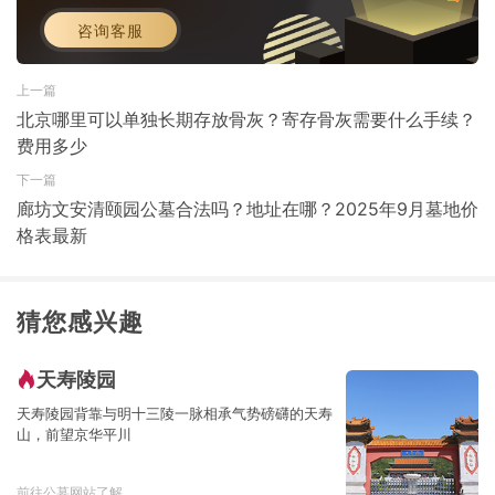
咨询客服
上一篇
北京哪里可以单独长期存放骨灰？寄存骨灰需要什么手续？
费用多少
下一篇
廊坊文安清颐园公墓合法吗？地址在哪？2025年9月墓地价
格表最新
猜您感兴趣
天寿陵园
天寿陵园背靠与明十三陵一脉相承气势磅礴的天寿
山，前望京华平川
前往公墓网站了解