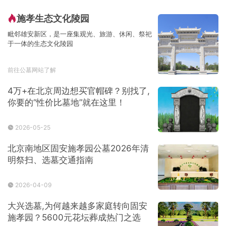
施孝生态文化陵园
毗邻雄安新区，是一座集观光、旅游、休闲、祭祀
于一体的生态文化陵园
前往公墓网站了解
4万+在北京周边想买官帽碑？别找了,
你要的“性价比墓地”就在这里！
2026-05-25
北京南地区固安施孝园公墓2026年清
明祭扫、选墓交通指南
2026-04-09
大兴选墓,为何越来越多家庭转向固安
施孝园？5600元花坛葬成热门之选