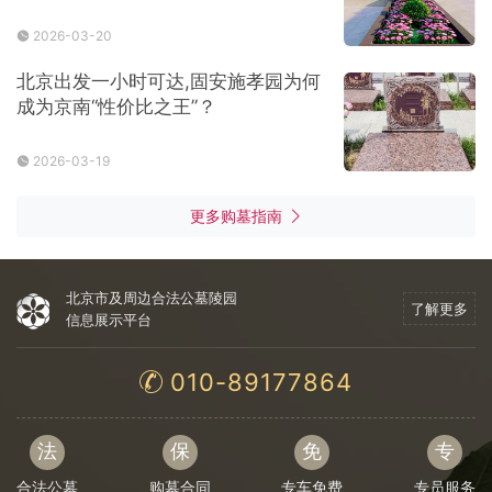
2026-03-20
北京出发一小时可达,固安施孝园为何
成为京南“性价比之王”？
2026-03-19
更多购墓指南
北京市及周边合法公墓陵园
了解更多
信息展示平台
010-89177864
法
保
免
专
合法公墓
购墓合同
专车免费
专员服务