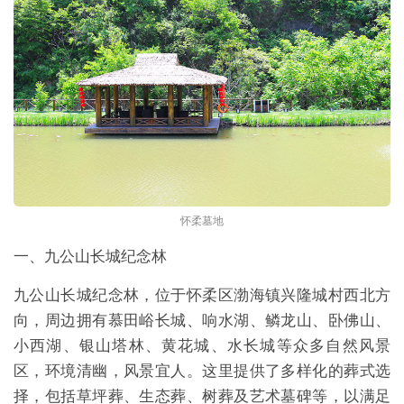
怀柔墓地
一、九公山长城纪念林
九公山长城纪念林，位于怀柔区渤海镇兴隆城村西北方
向，周边拥有慕田峪长城、响水湖、鳞龙山、卧佛山、
小西湖、银山塔林、黄花城、水长城等众多自然风景
区，环境清幽，风景宜人。这里提供了多样化的葬式选
择，包括草坪葬、生态葬、树葬及艺术墓碑等，以满足