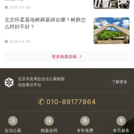
2026-04-29
北京怀柔墓地树葬墓碑在哪？树葬怎
么样好不好？
2026-04-28
更多购墓指南
北京市及周边合法公墓陵园
了解更多
信息展示平台
010-89177864
法
保
免
专
合法公墓
购墓合同
专车免费
专员服务