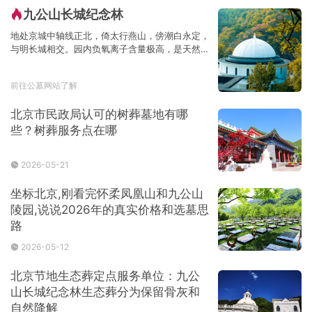
九公山长城纪念林
地处京城中轴线正北，倚太行燕山，傍潮白永定，
与明长城相交。园内负氧离子含量极高，是天然的
大氧吧
前往公墓网站了解
北京市民政局认可的树葬墓地有哪
些？树葬服务点在哪
2026-05-21
坐标北京,刚看完怀柔凤凰山和九公山
陵园,说说2026年的真实价格和选墓思
路
2026-05-12
北京节地生态葬定点服务单位：九公
山长城纪念林生态葬分为保留骨灰和
自然降解