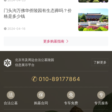
2024-04-25
门头沟万佛华侨陵园有生态葬吗？价
格是多少钱
2024-04-16
更多购墓指南
北京市及周边合法公墓陵园
了解更多
信息展示平台
010-89177864
法
保
免
专
合法公墓
购墓合同
专车免费
专员服务